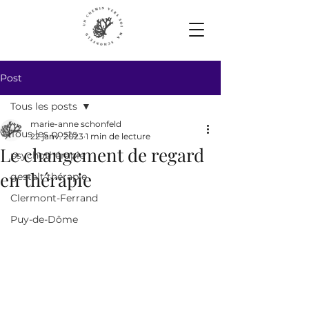
Post
Tous les posts
marie-anne schonfeld
Tous les posts
22 janv. 2023
1 min de lecture
Le changement de regard
psychothérapie
en thérapie
gestalt thérapie
Clermont-Ferrand
Puy-de-Dôme